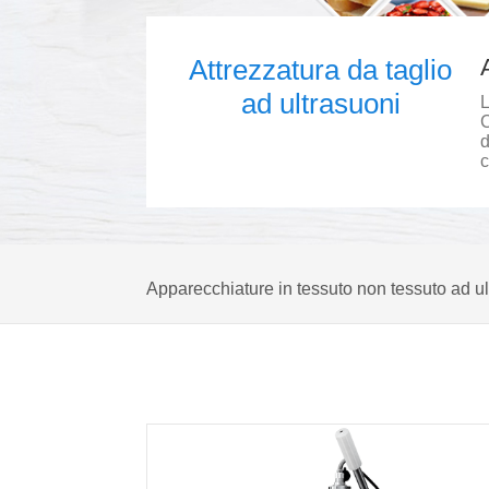
Attrezzatura da taglio
ad ultrasuoni
L
C
d
c
Apparecchiature in tessuto non tessuto ad u
Attrezzatura da taglio ad ultrasuoni
Sist