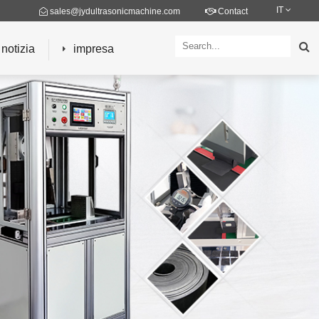
IT
sales@jydultrasonicmachine.com
Contact
notizia
impresa