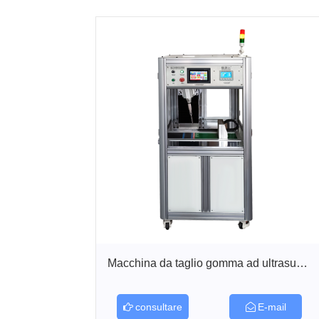
Macchina da taglio gomma ad ultrasuoni G2...
consultare
E-mail